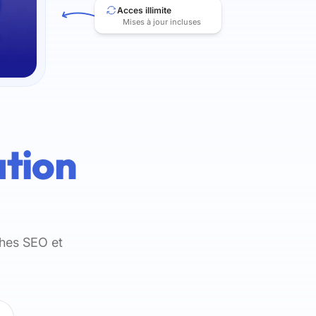
Acces illimite
Mises à jour incluses
tion
ches SEO et