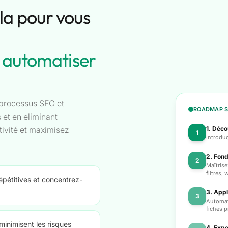
la pour vous
r automatiser
 processus SEO et
ROADMAP S
 et en eliminant
tivité et maximisez
1. Déco
1
Introduc
2. Fon
2
Maîtrise
filtres,
répétitives et concentrez-
3. Appl
3
Automat
fiches p
inimisent les risques
4. Expe