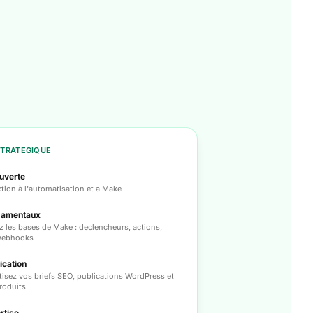
TRATEGIQUE
uverte
tion à l'automatisation et a Make
damentaux
z les bases de Make : declencheurs, actions,
 webhooks
ication
isez vos briefs SEO, publications WordPress et
roduits
rtise