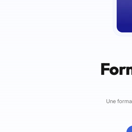
For
Une format