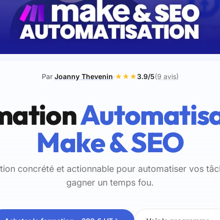
Par
Joanny Thevenin
·
★★★
3.9/5
(9 avis)
mation
Automatisa
Make & SEO
ion concrété et actionnable pour automatiser vos tâ
gagner un temps fou.