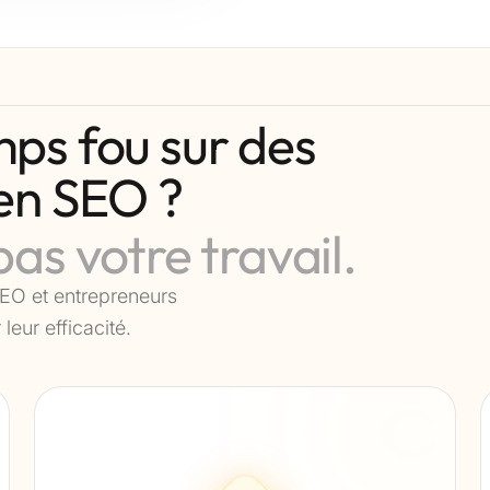
ps fou sur des
 en SEO ?
as votre travail.
EO et entrepreneurs
leur efficacité.