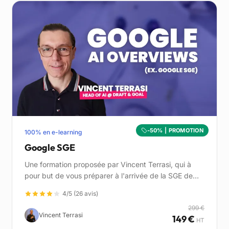
-50% | PROMOTION
100% en e-learning
Google SGE
Une formation proposée par Vincent Terrasi, qui à
pour but de vous préparer à l'arrivée de la SGE de
Google. Preparez votre site pour la Search
4/5 (26 avis)
Generative Experience et prenez de l'avance sur vos
299 €
concurrents !
Vincent Terrasi
149 €
HT