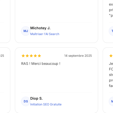
ex
pr
"p
"p
ve
Michotey J.
MJ
l'
Maîtriser l'AI Search
as
fo
025
14 septembre 2025
RAS ! Merci beaucoup !
Je
FO
st
pr
fa
pa
de
Diop S.
DS
pr
Initiation SEO Gratuite
ré