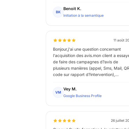
Benoit K.
BK
Initiation à la semantique
11 août 2
Bonjour,j'ai une question concernant
l'acquisition des avis.mon client a essay
de faire des campagnes d?avis de
plusieurs manières (appel, Sms, Mail, Q
code sur rapport d?intervention),
malheureusement nous n?avons pas
énormément de retour...auriez vous des
Vey M.
VM
pistes?je vous remercie et bonne journé
Google Business Profile
26 juillet 