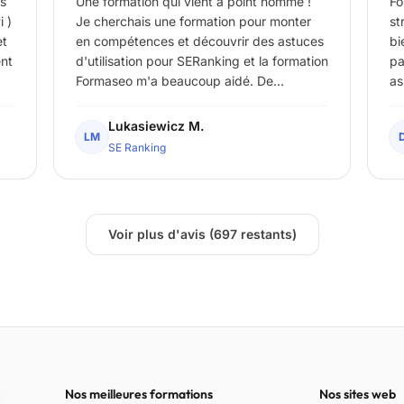
is
Une formation qui vient à point nommé !
Fo
vacances !). La liste des extensions et des
 )
Je cherchais une formation pour monter
st
outils évoquée dans les dernières vidéos
et
en compétences et découvrir des astuces
bi
arrive à la rentrée !Si je cherche vraiment
ent
d'utilisation pour SERanking et la formation
pa
un élément bonus que j'aurais pu aimé voir
Formaseo m'a beaucoup aidé. De
as
aborder (pour challenger la formation !) le
nombreux cas d'usage sont détaillés en
sy
MCP de Claude. Qu'est-ce exactement ?
ois
vidéo, ce qui permet de s'approprier l'outil
Lukasiewicz M.
Est-ce que ça peut rentrer dans ce
LM
de manière efficace. Merci beaucoup pour
SE Ranking
process de rédaction web SEO ?Merci !
ce travail et cette belle formation !
ec
Voir plus d'avis (697 restants)
Nos meilleures formations
Nos sites web