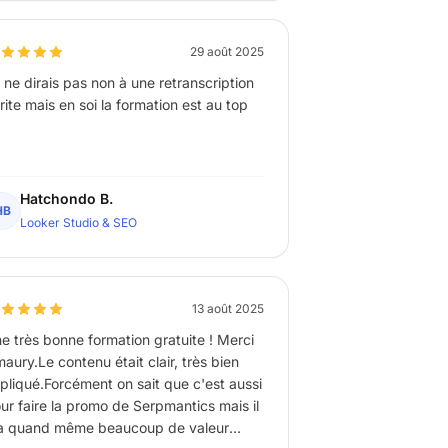
ogresser efficacement. Merci à toute l?
uipe pour votre accompagnement et
tre professionnalisme !
29 août 2025
 ne dirais pas non à une retranscription
rite mais en soi la formation est au top
Hatchondo B.
HB
Looker Studio & SEO
13 août 2025
e très bonne formation gratuite ! Merci
aury.Le contenu était clair, très bien
pliqué.Forcément on sait que c'est aussi
ur faire la promo de Serpmantics mais il
a quand même beaucoup de valeur