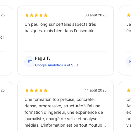
pr
éq
vo
025
30 août 2025
Un peu long sur certains aspects très
Je
basiques. mais bien dans l'ensemble
éc
ci
Fagu T.
FT
Google Analytics 4 et SEO
025
14 août 2025
Une formation top précise, concrète,
Un
dense, progressive, structurée !J'ai une
Am
formation d'ingénieur, une expérience de
ex
journaliste, chargé de veille et analyse
po
médias. L'information est partout Youtube,
y 