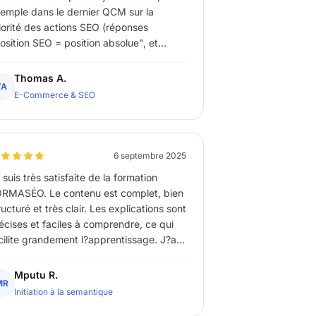
emple dans le dernier QCM sur la
iorité des actions SEO (réponses
osition SEO = position absolue", et
osition SEO > position absolue", ne
ulent rien dire selon moi).Sinon dans
Thomas A.
TA
ensemble, la formation est bonne, mais
E-Commerce & SEO
sez longue et "difficile" à suivre en
rmat vidéo sans décrocher par moment.
6 septembre 2025
 suis très satisfaite de la formation
RMASÉO. Le contenu est complet, bien
ructuré et très clair. Les explications sont
écises et faciles à comprendre, ce qui
cilite grandement l?apprentissage. J?ai
rticulièrement apprécié la pédagogie
s formateurs et la qualité des supports
Mputu R.
MR
oposés. Cette formation a parfaitement
Initiation à la semantique
pondu à mes attentes et m?a permis de