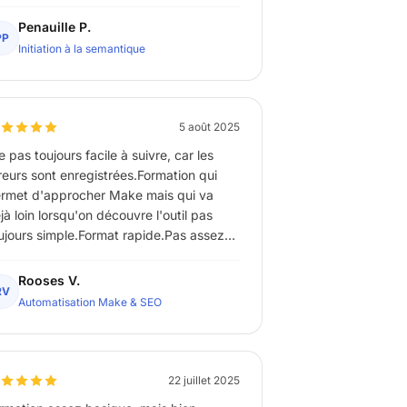
portée dans cette formation. Je l'ai
ouvé même mieux finalement qu'une
Penauille P.
PP
tre formation que j'ai faite et qui est
Initiation à la semantique
yante...
5 août 2025
ve pas toujours facile à suivre, car les
reurs sont enregistrées.Formation qui
rmet d'approcher Make mais qui va
jà loin lorsqu'on découvre l'outil pas
ujours simple.Format rapide.Pas assez
ienté SEO à mon gôut.J'aurai aimé
tomatiser un prompt avec es variables
Rooses V.
RV
sues dans Gsheets.Je pense qu'avec
Automatisation Make & SEO
tte formation, j'ai la base pour pouvoir le
ire par moi même.
22 juillet 2025