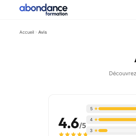
Accueil
Avis
Découvrez 
5
★
4.6
4
★
/5
3
★