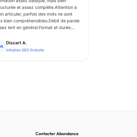
rmation assez basique, mais bien
ructurée et assez complète.Attention à
en articuler, parfois des mots ne sont
s bien compréhensibles.Débit de parole
sez lent en général.Format et durée
mpas.
Discart A.
DA
Initiation SEO Gratuite
Contacter Abondance