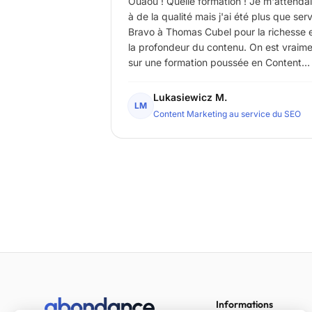
Ouaou ! Quelle formation ! Je m'attenda
à de la qualité mais j'ai été plus que servi
Bravo à Thomas Cubel pour la richesse 
la profondeur du contenu. On est vraim
sur une formation poussée en Content
Marketing, dans laquelle chaque phase
est étudiée et décortiquée. Mêlant à la f
Lukasiewicz M.
LM
théorie et application à travers des cas
Content Marketing au service du SEO
concrets, ce cours se ponctue par 4
interviews de qualité, chacune d'elle av
le regard d'un(e) professionnel en
particulier. Bravo pour ce travail et un
grand merci pour cette formation !
Informations