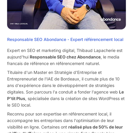
"Bonjour,j'ai une question concernant
l'acquisition des avis.mon client a essayé de
Responsable SEO Abondance - Expert référencement local
faire des campagnes d?avis de plusieurs
manières (appel, Sms, Mail, QR code sur rapport
Expert en SEO et marketing digital, Thibaud Lapacherie est
d?intervention), malheureusement nous n?avons
aujourd'hui
Responsable SEO chez Abondance
, le media
pas énormément de retour...auriez vous des
francais de référence en référencement naturel.
pistes?je vous remercie et bonne journée"
Titulaire d'un Master en Stratégie d'Entreprise et
Entrepreneuriat de l'IAE de Bordeaux, il cumule plus de 10
ans d'expérience dans le développément de stratégies
Vey M.
VM
digitales. Son parcours l'a conduit a fonder l'agence web
Le
août 2025
P'tit Plus
, spécialisée dans la création de sites WordPress et
le SEO local.
Reconnu pour son expertise en référencement local, il
accompagne les entreprises dans l'optimisation de leur
visibilité en ligne. Certaines ont
réalisé plus de 50% de leur