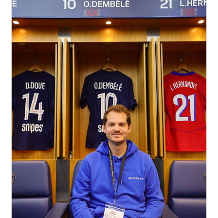
GMB. Et partie commercila pour apprendre à
vendre ce services aux entreprise.Mecnun."
Becerik M.
BM
janvier 2025
"Peut-être faire découvrir plus d'outils (logiciels,
extensions?) et parler des plateformes
spécialisées dans le SEO local (Partoo, etc.) et
de leur intérêt."
Roux E.
RE
décembre 2025