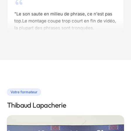
"Le son saute en milieu de phrase, ce n'est pas
top.Le montage coupe trop court en fin de vidéo,
la plupart des phrases sont tronquées.
L'essentiel est dit, mais c'est très désagréable.Le
contenu est clair, simple, concis. Mais dire qu'il
faut ajouter des emojis dans le QCM alors que
dans 3 ans ce sera passé de mode... C'est
clairement une faute de goût )"
Yeux rouges L.
YR
mars 2025
Votre formateur
Thibaud Lapacherie
"BonjourLa formatoion aurai plus comlèpte s'il y
avais 30 à 60 min de coaching en fin de
formation pour faire le point sur sa propre fiche