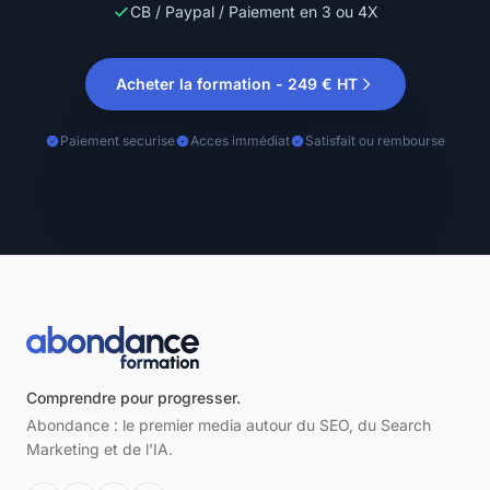
"Excellente formation le formateur va droit au
CB / Paypal / Paiement en 3 ou 4X
but, aborde les notions point par point et évite
les digressions inutiles. Le contenu est clair,
Acheter la formation - 249 € HT
structuré et de grande qualité."
Paiement securise
Acces immédiat
Satisfait ou rembourse
Fofana K.
FK
décembre 2025
"Formation très basique pour le prix"
De sousa A.
Comprendre pour progresser.
DS
juillet 2025
Abondance : le premier media autour du SEO, du Search
Marketing et de l'IA.