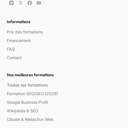
"La formation est très claire et j'ai appris de
Informations
nombreuses astuces pour mieux optimiser une
fiche Google. Je recommande !"
Prix des formations
Financement
Cartron A.
FAQ
CA
mars 2025
Contact
Nos meilleures formations
Toutes les formations
Formation SEO/GEO (2026)
Google Business Profil
Wikipédia & SEO
"Cette formation est de meilleure qualité te
Claude & Rédaction Web
technique que la formation Google Business