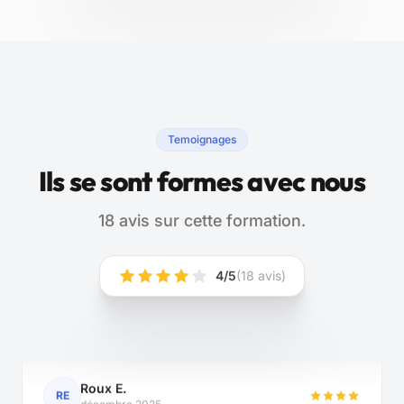
Temoignages
Ils se sont formes avec nous
18 avis sur cette formation.
"Peut-être faire découvrir plus d'outils (logiciels,
extensions?) et parler des plateformes
spécialisées dans le SEO local (Partoo, etc.) et
4/5
(18 avis)
de leur intérêt."
Roux E.
RE
décembre 2025