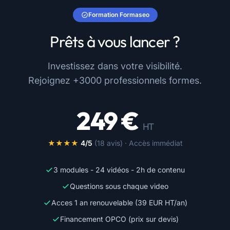
Formation Formaseo
De sousa A.
DS
juillet 2025
Prêts à vous lancer ?
Investissez dans votre visibilité.
Rejoignez +3000 professionnels formes.
"La formation est très claire et j'ai appris de
249 €
nombreuses astuces pour mieux optimiser une
fiche Google. Je recommande !"
HT
★★★★
4/5
(18 avis) · Accès immédiat
Cartron A.
CA
mars 2025
3 modules - 24 vidéos - 2h de contenu
Questions sous chaque video
Acces 1 an renouvelable (39 EUR HT/an)
Financement OPCO (prix sur devis)