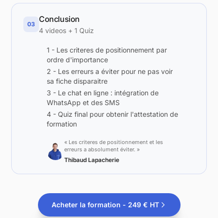
Conclusion
03
4 videos + 1 Quiz
1 - Les criteres de positionnement par
Pour qui ?
Problème
Solution
Programme
Avis
Votre fo
ordre d'importance
2 - Les erreurs a éviter pour ne pas voir
sa fiche disparaitre
3 - Le chat en ligne : intégration de
WhatsApp et des SMS
4 - Quiz final pour obtenir l'attestation de
formation
« Les criteres de positionnement et les
erreurs a absolument éviter. »
Thibaud Lapacherie
Acheter la formation - 249 € HT