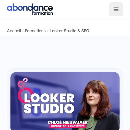
Pour qui ?
Problème
Solution
Programme
Avis
Votre fo
Accueil
Formations
Looker Studio & SEO